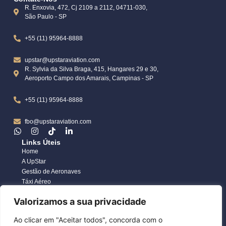
R. Enxovia, 472, Cj 2109 a 2112, 04711-030,
São Paulo - SP
+55 (11) 95964-8888
upstar@upstaraviation.com
R. Sylvia da Silva Braga, 415, Hangares 29 e 30,
Aeroporto Campo dos Amarais, Campinas - SP
+55 (11) 95964-8888
fbo@upstaraviation.com
Links Úteis
Home
A UpStar
Gestão de Aeronaves
Táxi Aéreo
Compra e Venda de Aeronaves
Valorizamos a sua privacidade
Blog
Contato
Ao clicar em "Aceitar todos", concorda com o
Trabalhe Com a UpStar