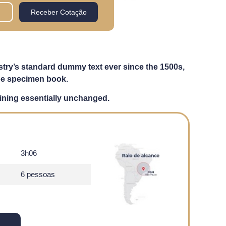
Receber Cotação
stry’s standard dummy text ever since the 1500s,
ype specimen book.
maining essentially unchanged.
3h06
6 pessoas