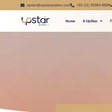
upstar@upstaraviation.com
+55 (11) 95964-8888
Home
A UpStar
T