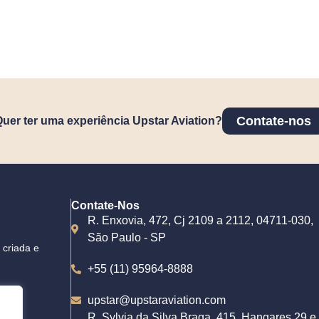
Contate-nos
uer ter uma experiência Upstar Aviation?
Contate-Nos
R. Enxovia, 472, Cj 2109 a 2112, 04711-030,
São Paulo - SP
criada e
+55 (11) 95964-8888
upstar@upstaraviation.com
o, a
R. Sylvia da Silva Braga, 415, Hangares 29 e