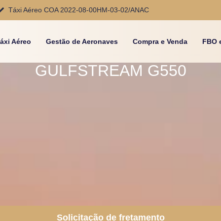
Táxi Aéreo COA 2022-08-00HM-03-02/ANAC
áxi Aéreo
Gestão de Aeronaves
Compra e Venda
FBO 
GULFSTREAM G550
Solicitação de fretamento