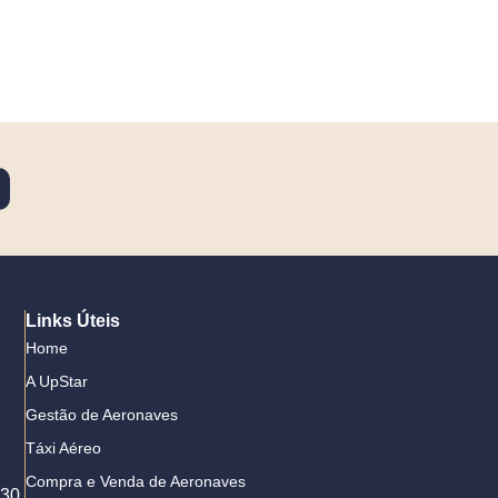
Links Úteis
Home
A UpStar
Gestão de Aeronaves
Táxi Aéreo
Compra e Venda de Aeronaves
 30,