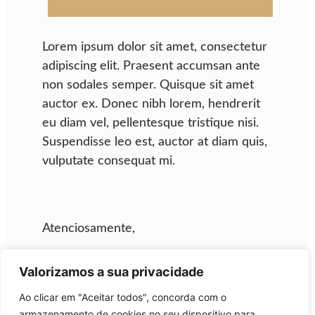
Lorem ipsum dolor sit amet, consectetur
adipiscing elit. Praesent accumsan ante
non sodales semper. Quisque sit amet
auctor ex. Donec nibh lorem, hendrerit
eu diam vel, pellentesque tristique nisi.
Suspendisse leo est, auctor at diam quis,
vulputate consequat mi.
Atenciosamente,
Valorizamos a sua privacidade
Nome e Sobrenome
Cargo
Ao clicar em "Aceitar todos", concorda com o
Upstar Aviation
armazenamento de cookies no seu dispositivo para